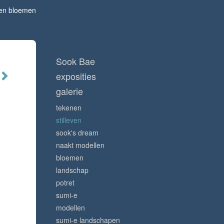
 en bloemen
Sook Bae
exposities
galerie
tekenen
stilleven
sook's dream
naakt modellen
bloemen
landschap
potret
sumi-e
modellen
sumi-e landschapen