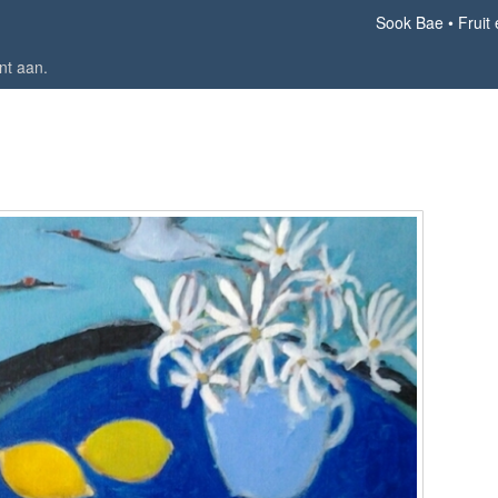
Sook Bae
Fruit
nt aan
.
Fruit en bloemen