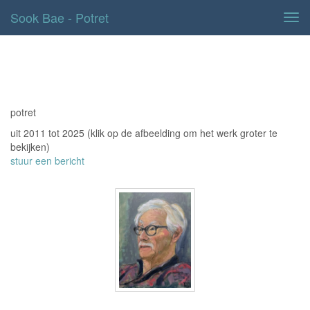
Sook Bae - Potret
Tog
navi
Potret
potret
uit 2011 tot 2025
(klik op de afbeelding om het werk groter te
bekijken)
stuur een bericht
Don