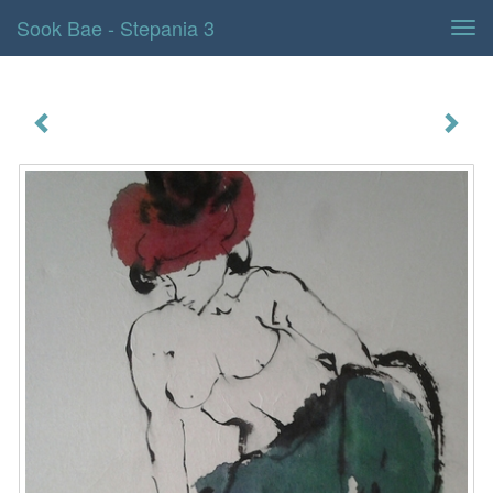
Sook Bae - Stepania 3
Tog
navi
Stepania 3