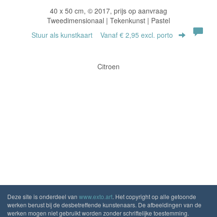
40 x 50 cm, © 2017, prijs op aanvraag
Tweedimensionaal | Tekenkunst | Pastel
Stuur als kunstkaart
Vanaf € 2,95 excl. porto
Citroen
Deze site is onderdeel van
www.exto.art
. Het copyright op alle getoonde
werken berust bij de desbetreffende kunstenaars. De afbeeldingen van de
werken mogen niet gebruikt worden zonder schriftelijke toestemming.