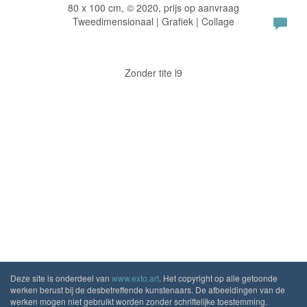
80 x 100 cm, © 2020, prijs op aanvraag
Tweedimensionaal | Grafiek | Collage
Zonder tite l9
Deze site is onderdeel van
www.exto.art
. Het copyright op alle getoonde
werken berust bij de desbetreffende kunstenaars. De afbeeldingen van de
werken mogen niet gebruikt worden zonder schriftelijke toestemming.