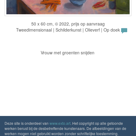
50 x 60 cm, © 2022, prijs op aanvraag
Tweedimensionaal | Schilderkunst | Olieverf | Op doek
Vrouw met groenten snijden
Deze site is onderdeel van
www.exto.art
. Het copyright op alle getoonde
werken berust bij de desbetreffende kunstenaars. De afbeeldingen van de
werken mogen niet gebruikt worden zonder schriftelijke toestemming.