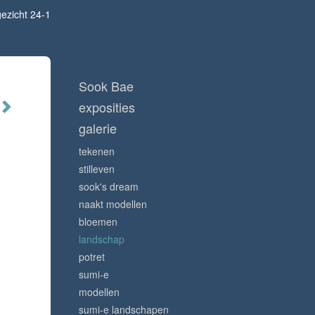
ezicht 24-1
Sook Bae
exposities
galerie
tekenen
stilleven
sook's dream
naakt modellen
bloemen
landschap
potret
sumi-e
modellen
sumi-e landschapen