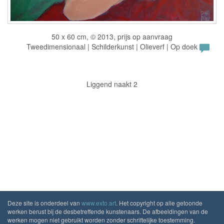
50 x 60 cm, © 2013, prijs op aanvraag
Tweedimensionaal | Schilderkunst | Olieverf | Op doek
Liggend naakt 2
Deze site is onderdeel van
www.exto.art
. Het copyright op alle getoonde
werken berust bij de desbetreffende kunstenaars. De afbeeldingen van de
werken mogen niet gebruikt worden zonder schriftelijke toestemming.